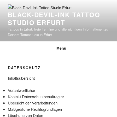
Zum
Inhalt
BLACK-DEVIL-INK TATTOO
springen
STUDIO ERFURT
Tattoos in Erfurt: freie Termine und alle wichtigen Informationen zu
Deinem Tattoostudio in Erfurt
Menü
DATENSCHUTZ
Inhaltsübersicht
Verantwortlicher
Kontakt Datenschutzbeauftragter
Übersicht der Verarbeitungen
Maßgebliche Rechtsgrundlagen
Löschung von Daten